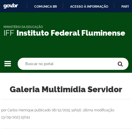
COMUNICA BR
ACESSO À INFORMAÇÃO
PARTI
IR
PARA
O
MINISTÉRIO DA EDUCAÇÃO
IFF
Instituto Federal Fluminense
CONTEÚDO
Buscar no portal
Buscar no portal
Galeria Multimídia Servidor
por
Carlos Henrique
publicado
08/12/2015 14h56,
última modificação
13/09/2023 15h41