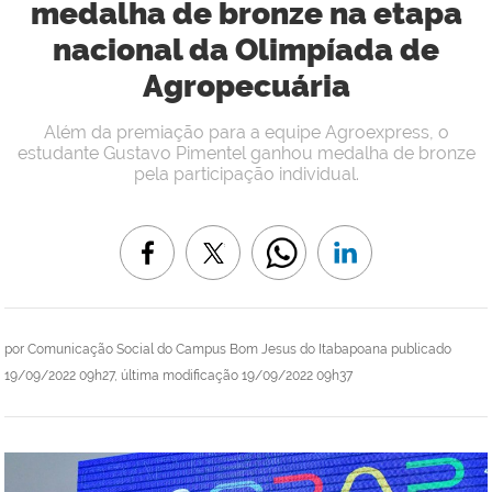
medalha de bronze na etapa
nacional da Olimpíada de
Agropecuária
Além da premiação para a equipe Agroexpress, o
estudante Gustavo Pimentel ganhou medalha de bronze
pela participação individual.
por
Comunicação Social do Campus Bom Jesus do Itabapoana
publicado
19/09/2022 09h27,
última modificação
19/09/2022 09h37