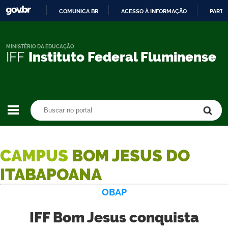
COMUNICA BR
ACESSO À INFORMAÇÃO
PARTI
IR
PARA
O
MINISTÉRIO DA EDUCAÇÃO
IFF
Instituto Federal Fluminense
CONTEÚDO
Buscar no portal
Buscar no portal
CAMPUS
BOM JESUS DO
ITABAPOANA
OBAP
IFF Bom Jesus conquista