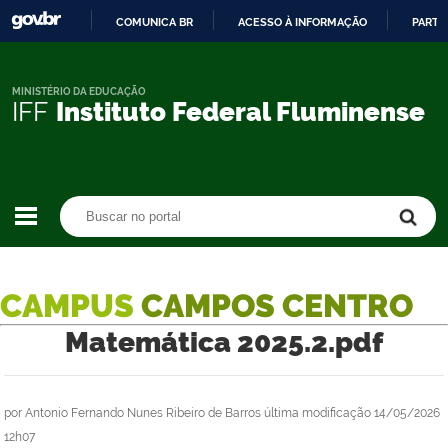
COMUNICA BR
ACESSO À INFORMAÇÃO
PARTI
IR
PARA
O
MINISTÉRIO DA EDUCAÇÃO
IFF
Instituto Federal Fluminense
CONTEÚDO
Buscar no portal
Buscar no portal
CAMPUS
CAMPOS CENTRO
Matemática 2025.2.pdf
por
Antonio Fernando Nunes Ribeiro de Barros
última modificação
14/05/2026
12h07