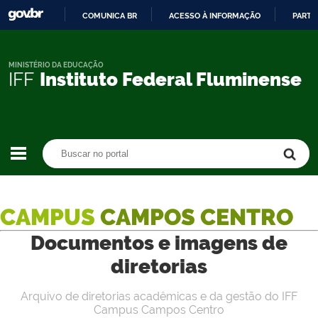
COMUNICA BR
ACESSO À INFORMAÇÃO
PARTI
IR
PARA
O
MINISTÉRIO DA EDUCAÇÃO
IFF
Instituto Federal Fluminense
CONTEÚDO
Buscar no portal
Buscar no portal
CAMPUS
CAMPOS CENTRO
Documentos e imagens de
diretorias
Arquivo de diretorias acadêmicas e da gestão do IFF
Campus Campos Centro