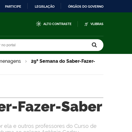
PARTICIPE
LEGISLAÇÃO
ÓRGÃOS DO GOVERNO
ALTO CONTRASTE
VLIBRAS
r no portal
r no portal
omenagens
29ª Semana do Saber-Fazer-
er-Fazer-Saber
r ela e outros professores do Curso de