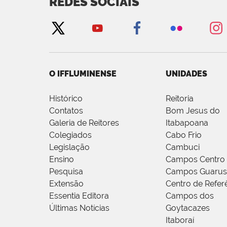
REDES SOCIAIS
O IFFLUMINENSE
UNIDADES
Histórico
Reitoria
Contatos
Bom Jesus do
Galeria de Reitores
Itabapoana
Colegiados
Cabo Frio
Legislação
Cambuci
Ensino
Campos Centro
Pesquisa
Campos Guarus
Extensão
Centro de Refer
Essentia Editora
Campos dos
Últimas Notícias
Goytacazes
Itaboraí