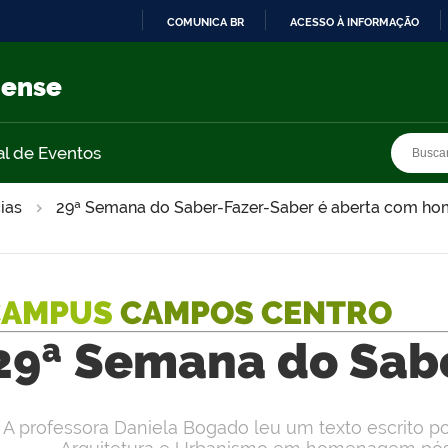
COMUNICA BR
ACESSO À INFORMAÇÃO
IR
PARA
nense
O
CONTEÚDO
Busca
Busca
al de Eventos
ias
29ª Semana do Saber-Fazer-Saber é aberta com h
CAMPUS
CAMPOS CENTRO
29ª Semana do Sab
A professora Daniela Bogado leu um texto escrito po