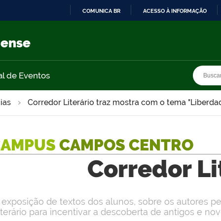
COMUNICA BR
ACESSO À INFORMAÇÃO
IR
PARA
nense
O
CONTEÚDO
Busca
Busca
al de Eventos
ias
Corredor Literário traz mostra com o tema "Liberdad
CAMPUS
CAMPOS CENTRO
Corredor Li
 exposição de textos dos alunos, sobre os autores p
iterário para incentivar a descoberta de antigos e no