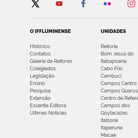
O IFFLUMINENSE
UNIDADES
Histórico
Reitoria
Contatos
Bom Jesus do
Galeria de Reitores
Itabapoana
Colegiados
Cabo Frio
Legislação
Cambuci
Ensino
Campos Centro
Pesquisa
Campos Guarus
Extensão
Centro de Refer
Essentia Editora
Campos dos
Últimas Notícias
Goytacazes
Itaboraí
Itaperuna
Macaé