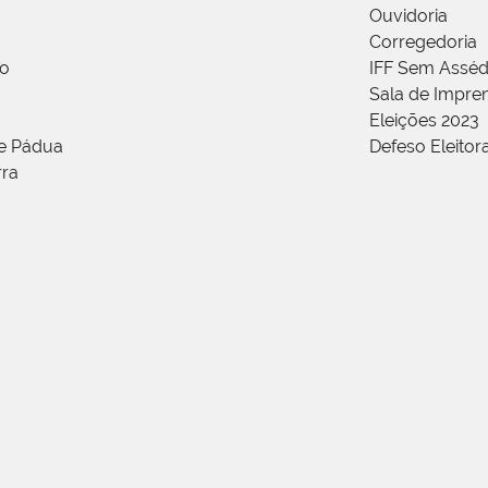
Ouvidoria
Corregedoria
ão
IFF Sem Asséd
Sala de Impren
Eleições 2023
de Pádua
Defeso Eleitor
rra