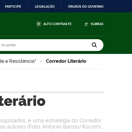
PARTICIPE
LEGISLAÇÃO
ÓRGÃOS DO GOVERNO
ALTO CONTRASTE
VLIBRAS
r no portal
r no portal
e e Resistência"
Corredor Literário
terário
esquisados, é uma estratégia do Corredor
vos autores (Foto: Antonio Barros/Ascom).