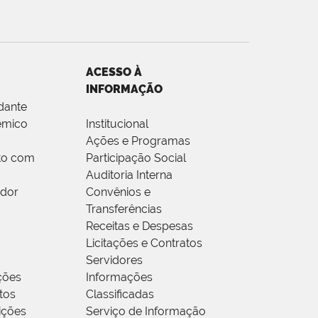
ACESSO À
INFORMAÇÃO
dante
êmico
Institucional
Ações e Programas
to com
Participação Social
Auditoria Interna
idor
Convênios e
Transferências
Receitas e Despesas
Licitações e Contratos
Servidores
ções
Informações
tos
Classificadas
rições
Serviço de Informação