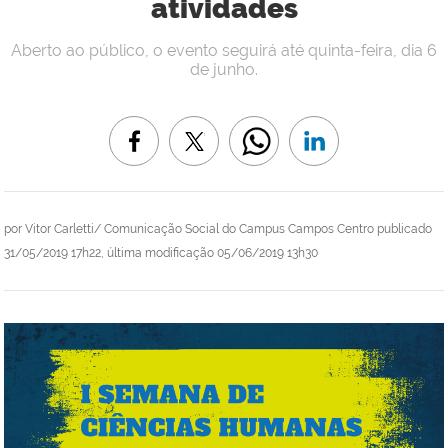
atividades
Aberto ao público, o evento seguirá até quinta-feira, dia 6
de junho.
por
Vitor Carletti/ Comunicação Social do Campus Campos Centro
publicado
31/05/2019 17h22,
última modificação
05/06/2019 13h30