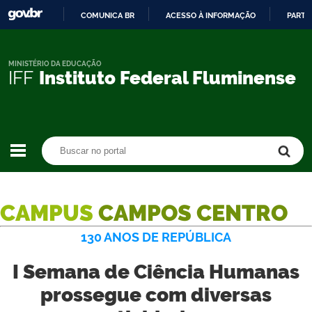
COMUNICA BR
ACESSO À INFORMAÇÃO
PARTI
IR
PARA
O
MINISTÉRIO DA EDUCAÇÃO
IFF
Instituto Federal Fluminense
CONTEÚDO
Buscar no portal
Buscar no portal
CAMPUS
CAMPOS CENTRO
130 ANOS DE REPÚBLICA
I Semana de Ciência Humanas
prossegue com diversas