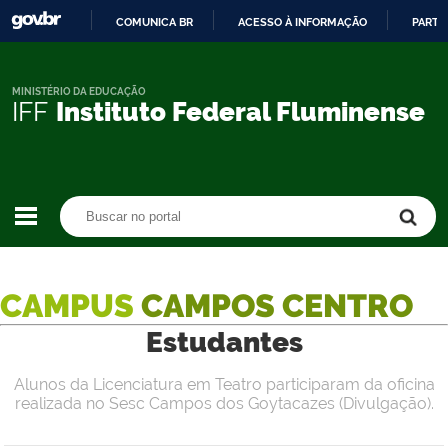
COMUNICA BR
ACESSO À INFORMAÇÃO
PARTI
IR
PARA
O
MINISTÉRIO DA EDUCAÇÃO
IFF
Instituto Federal Fluminense
CONTEÚDO
Buscar no portal
Buscar no portal
CAMPUS
CAMPOS CENTRO
Estudantes
Alunos da Licenciatura em Teatro participaram da oficina
realizada no Sesc Campos dos Goytacazes (Divulgação).