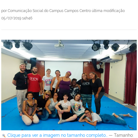
por
Comunicação Social do Campus Campos Centro
última modificação
05/07/2019 14h46
Clique para ver a imagem no tamanho completo…
—
Tamanho
: