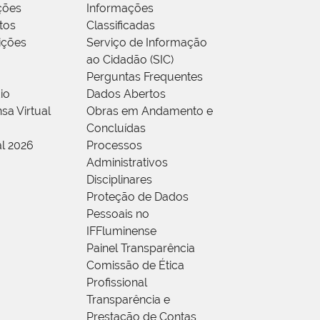
ções
Informações
tos
Classificadas
rições
Serviço de Informação
ao Cidadão (SIC)
Perguntas Frequentes
io
Dados Abertos
sa Virtual
Obras em Andamento e
Concluídas
al 2026
Processos
Administrativos
Disciplinares
Proteção de Dados
Pessoais no
IFFluminense
Painel Transparência
Comissão de Ética
Profissional
Transparência e
Prestação de Contas