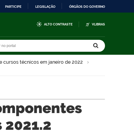
PARTICIPE
LEGISLAÇÃO
ÓRGÃOS DO GOVERNO
ALTO CONTRASTE
VLIBRAS
r no portal
r no portal
de cursos técnicos em janeiro de 2022
Componentes
s 2021.2