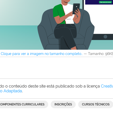
Clique para ver a imagem no tamanho completo…
—
Tamanho
: 96K
do o conteúdo deste site está publicado sob a licença
Creat
o Adaptada
.
COMPONENTES CURRICULARES
INSCRIÇÕES
CURSOS TÉCNICOS