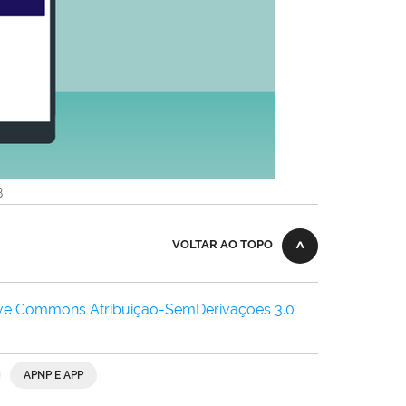
B
VOLTAR AO TOPO
ive Commons Atribuição-SemDerivações 3.0
APNP E APP