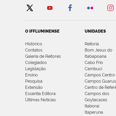
O IFFLUMINENSE
UNIDADES
Histórico
Reitoria
Contatos
Bom Jesus do
Galeria de Reitores
Itabapoana
Colegiados
Cabo Frio
Legislação
Cambuci
Ensino
Campos Centro
Pesquisa
Campos Guarus
Extensão
Centro de Refer
Essentia Editora
Campos dos
Últimas Notícias
Goytacazes
Itaboraí
Itaperuna