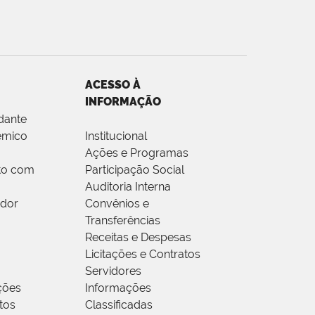
ACESSO À
INFORMAÇÃO
dante
êmico
Institucional
Ações e Programas
to com
Participação Social
Auditoria Interna
idor
Convênios e
Transferências
Receitas e Despesas
Licitações e Contratos
Servidores
ções
Informações
tos
Classificadas