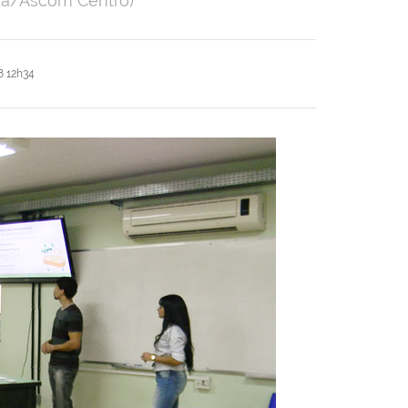
oza/Ascom Centro)
 12h34