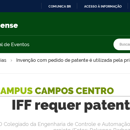
COMUNICA BR
ACESSO À INFORMAÇÃO
IR
PARA
nense
O
CONTEÚDO
Busca
Busca
al de Eventos
ias
Invenção com pedido de patente é utilizada pela p
CAMPUS
CAMPOS CENTRO
IFF requer paten
O Colegiado da Engenharia de Controle e Automação