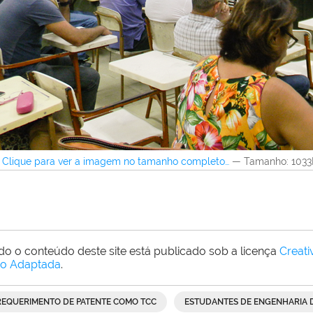
Clique para ver a imagem no tamanho completo…
—
Tamanho
: 103
do o conteúdo deste site está publicado sob a licença
Creat
o Adaptada
.
REQUERIMENTO DE PATENTE COMO TCC
ESTUDANTES DE ENGENHARIA D