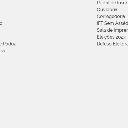
Portal de Insc
Ouvidoria
Corregedoria
ão
IFF Sem Asséd
Sala de Impren
Eleições 2023
de Pádua
Defeso Eleitor
rra