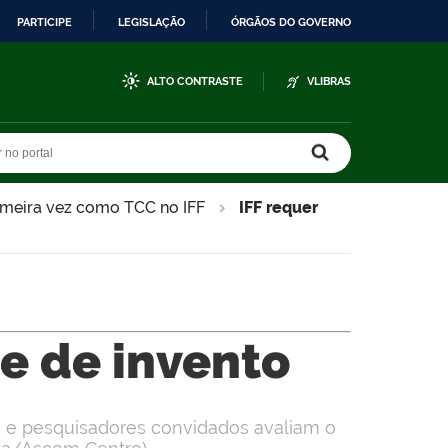
PARTICIPE
LEGISLAÇÃO
ÓRGÃOS DO GOVERNO
ALTO CONTRASTE
VLIBRAS
r no portal
r no portal
rimeira vez como TCC no IFF
IFF requer
te de invento
 e pesquisadores convidados avaliam o