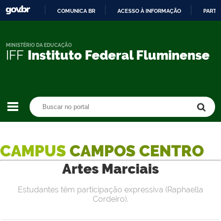
COMUNICA BR
ACESSO À INFORMAÇÃO
PARTI
IR
PARA
O
MINISTÉRIO DA EDUCAÇÃO
IFF
Instituto Federal Fluminense
CONTEÚDO
Buscar no portal
Buscar no portal
CAMPUS
CAMPOS CENTRO
Artes Marciais
Estudantes têm participação expressiva (Raphaella
Cordeiro).