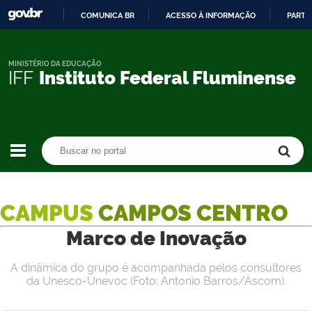
COMUNICA BR
ACESSO À INFORMAÇÃO
PARTI
IR
PARA
O
MINISTÉRIO DA EDUCAÇÃO
IFF
Instituto Federal Fluminense
CONTEÚDO
Buscar no portal
Buscar no portal
CAMPUS
CAMPOS CENTRO
Marco de Inovação
A dinâmica do grupo é acompanhada pelos consultores
da Unesco-Unevoc (Foto: Antonio Barros/Ascom).