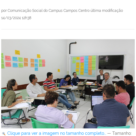
por
Comunicação Social do Campus Campos Centro
última modificação
14/03/2024 12h38
Clique para ver a imagem no tamanho completo…
—
Tamanho
: