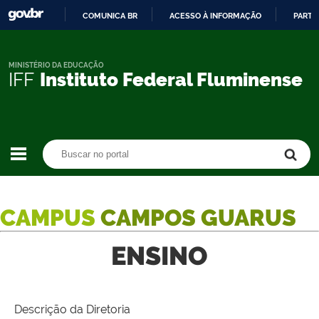
COMUNICA BR
ACESSO À INFORMAÇÃO
PARTI
IR
PARA
O
MINISTÉRIO DA EDUCAÇÃO
IFF
Instituto Federal Fluminense
CONTEÚDO
Buscar no portal
Buscar no portal
CAMPUS
CAMPOS GUARUS
ENSINO
Descrição da Diretoria