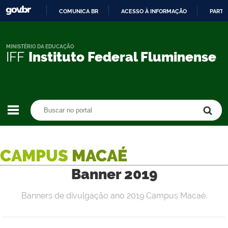
COMUNICA BR
ACESSO À INFORMAÇÃO
PARTI
IR
PARA
O
MINISTÉRIO DA EDUCAÇÃO
IFF
Instituto Federal Fluminense
CONTEÚDO
Buscar no portal
Buscar no portal
CAMPUS
MACAÉ
Banner 2019
Banners de divulgação ano 2019 Campus Macaé.