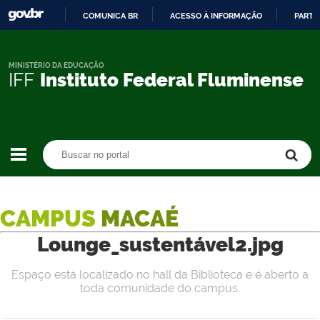
COMUNICA BR
ACESSO À INFORMAÇÃO
PARTI
IR
PARA
O
MINISTÉRIO DA EDUCAÇÃO
IFF
Instituto Federal Fluminense
CONTEÚDO
Buscar no portal
Buscar no portal
CAMPUS
MACAÉ
Lounge_sustentável2.jpg
Espaço está localizado no hall da Biblioteca e é aberto a
toda comunidade do campus.