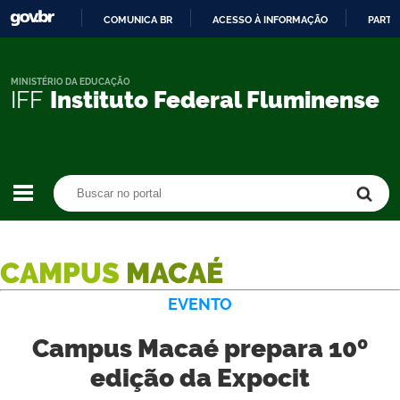
COMUNICA BR
ACESSO À INFORMAÇÃO
PARTI
IR
PARA
O
MINISTÉRIO DA EDUCAÇÃO
IFF
Instituto Federal Fluminense
CONTEÚDO
Buscar no portal
Buscar no portal
CAMPUS
MACAÉ
EVENTO
Campus Macaé prepara 10º
edição da Expocit