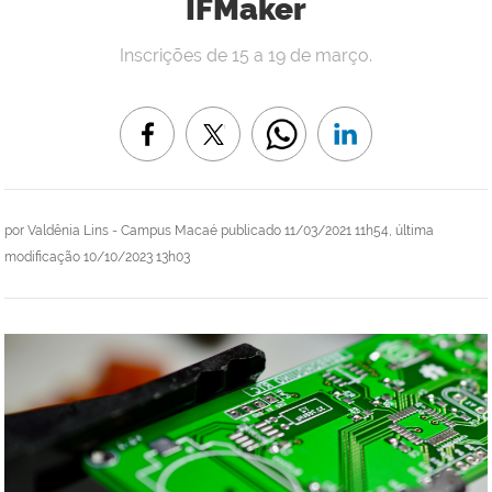
IFMaker
Inscrições de 15 a 19 de março.
por
Valdênia Lins - Campus Macaé
publicado
11/03/2021 11h54,
última
modificação
10/10/2023 13h03