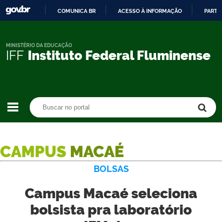
COMUNICA BR
ACESSO À INFORMAÇÃO
PARTI
IR
PARA
O
MINISTÉRIO DA EDUCAÇÃO
IFF
Instituto Federal Fluminense
CONTEÚDO
Buscar no portal
Buscar no portal
CAMPUS
MACAÉ
BOLSAS
Campus Macaé seleciona
bolsista pra laboratório