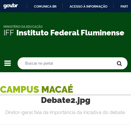
COMUNICA BR
ACESSO À INFORMAÇÃO
PARTI
IR
PARA
O
MINISTÉRIO DA EDUCAÇÃO
IFF
Instituto Federal Fluminense
CONTEÚDO
Buscar no portal
Buscar no portal
CAMPUS
MACAÉ
Debate2.jpg
Diretor-geral fala da importância da iniciativa do debate.