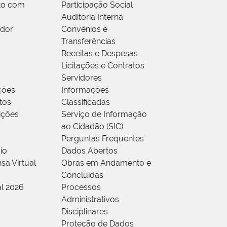
to com
Participação Social
Auditoria Interna
idor
Convênios e
Transferências
Receitas e Despesas
Licitações e Contratos
Servidores
ções
Informações
tos
Classificadas
rições
Serviço de Informação
ao Cidadão (SIC)
Perguntas Frequentes
io
Dados Abertos
sa Virtual
Obras em Andamento e
Concluídas
al 2026
Processos
Administrativos
Disciplinares
Proteção de Dados