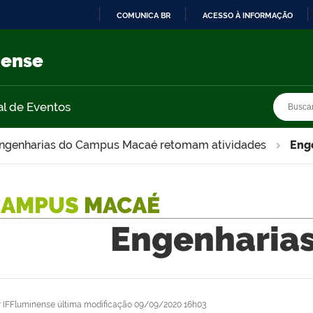
COMUNICA BR
ACESSO À INFORMAÇÃO
IR
PARA
nense
O
CONTEÚDO
Busca
Busca
al de Eventos
ngenharias do Campus Macaé retomam atividades
Eng
CAMPUS
MACAÉ
Engenharia
r
IFFluminense
última modificação
09/09/2020 16h03