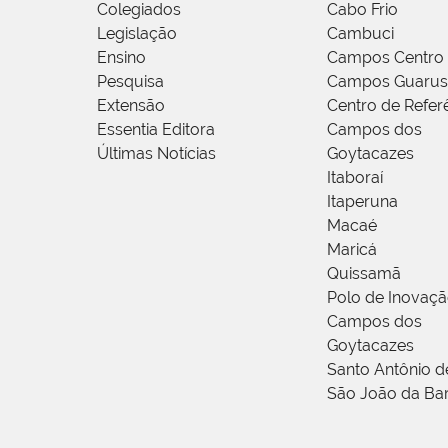
Colegiados
Cabo Frio
Legislação
Cambuci
Ensino
Campos Centro
Pesquisa
Campos Guarus
Extensão
Centro de Refer
Essentia Editora
Campos dos
Últimas Notícias
Goytacazes
Itaboraí
Itaperuna
Macaé
Maricá
Quissamã
Polo de Inovaç
Campos dos
Goytacazes
Santo Antônio 
São João da Ba