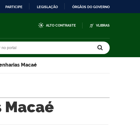
PARTICIPE
LEGISLAÇÃO
ÓRGÃOS DO GOVERNO
ALTO CONTRASTE
VLIBRAS
r no portal
r no portal
enharias Macaé
s Macaé