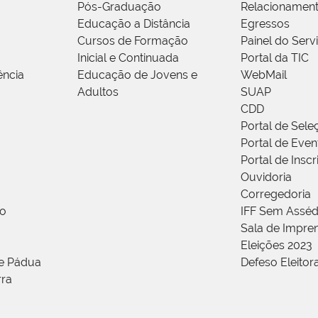
Pós-Graduação
Relacionamen
Educação a Distância
Egressos
Cursos de Formação
Painel do Serv
Inicial e Continuada
Portal da TIC
ência
Educação de Jovens e
WebMail
Adultos
SUAP
CDD
Portal de Sele
Portal de Even
Portal de Insc
Ouvidoria
Corregedoria
ão
IFF Sem Asséd
Sala de Impren
Eleições 2023
de Pádua
Defeso Eleitor
rra