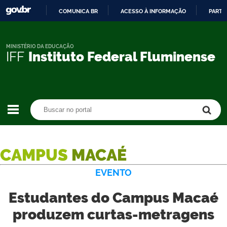
COMUNICA BR
ACESSO À INFORMAÇÃO
PARTI
IR
PARA
O
MINISTÉRIO DA EDUCAÇÃO
IFF
Instituto Federal Fluminense
CONTEÚDO
Buscar no portal
Buscar no portal
CAMPUS
MACAÉ
EVENTO
Estudantes do Campus Macaé
produzem curtas-metragens