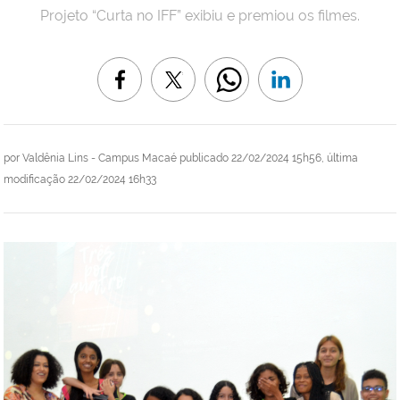
Projeto “Curta no IFF” exibiu e premiou os filmes.
por
Valdênia Lins - Campus Macaé
publicado
22/02/2024 15h56,
última
modificação
22/02/2024 16h33