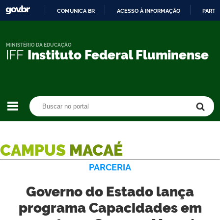
COMUNICA BR
ACESSO À INFORMAÇÃO
PARTI
IR
PARA
O
MINISTÉRIO DA EDUCAÇÃO
IFF
Instituto Federal Fluminense
CONTEÚDO
Buscar no portal
Buscar no portal
CAMPUS
MACAÉ
PARCERIA
Governo do Estado lança
programa Capacidades em