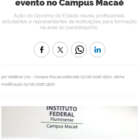
evento no Campus Macaé
Ação do Governo do Estado reuniu profissionais,
estudantes e representantes de instituições para formação
na área do paradesporto.
por
Valdênia Lins - Campus Macaé
publicado
03/06/2026 13h20,
última
modificação
03/06/2026 13h20