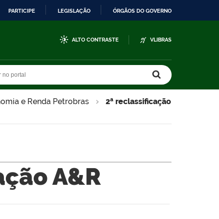
PARTICIPE
LEGISLAÇÃO
ÓRGÃOS DO GOVERNO
ALTO CONTRASTE
VLIBRAS
r no portal
r no portal
nomia e Renda Petrobras
2ª reclassificação
cação A&R