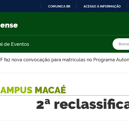
COMUNICA BR
ACESSO À INFORMAÇÃO
IR
PARA
nense
O
CONTEÚDO
Busca
Busca
al de Eventos
FF faz nova convocação para matrículas no Programa Auto
CAMPUS
MACAÉ
2ª reclassifi