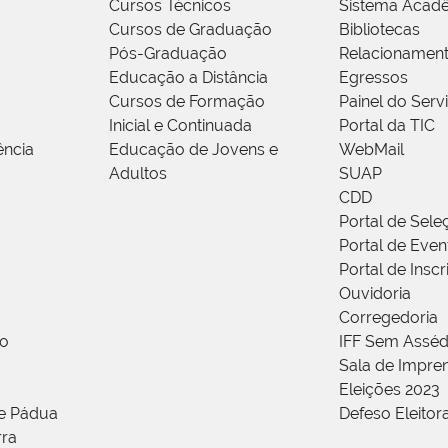
Cursos Técnicos
Sistema Acad
Cursos de Graduação
Bibliotecas
Pós-Graduação
Relacionamen
Educação a Distância
Egressos
Cursos de Formação
Painel do Serv
Inicial e Continuada
Portal da TIC
ência
Educação de Jovens e
WebMail
Adultos
SUAP
CDD
Portal de Sele
Portal de Even
Portal de Insc
Ouvidoria
Corregedoria
ão
IFF Sem Asséd
Sala de Impren
Eleições 2023
de Pádua
Defeso Eleitor
rra