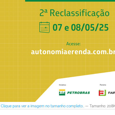
Clique para ver a imagem no tamanho completo…
—
Tamanho
: 208