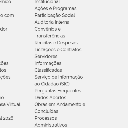
êmico
Institucional
Ações e Programas
to com
Participação Social
Auditoria Interna
idor
Convênios e
Transferências
Receitas e Despesas
Licitações e Contratos
Servidores
ções
Informações
tos
Classificadas
rições
Serviço de Informação
ao Cidadão (SIC)
Perguntas Frequentes
io
Dados Abertos
sa Virtual
Obras em Andamento e
Concluídas
al 2026
Processos
Administrativos