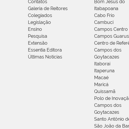
Contatos
Bom Jesus do
Galeria de Reitores
Itabapoana
Colegiados
Cabo Frio
Legislação
Cambuci
Ensino
Campos Centro
Pesquisa
Campos Guarus
Extensão
Centro de Refer
Essentia Editora
Campos dos
Últimas Notícias
Goytacazes
Itaboraí
Itaperuna
Macaé
Maricá
Quissamã
Polo de Inovaç
Campos dos
Goytacazes
Santo Antônio 
São João da Ba