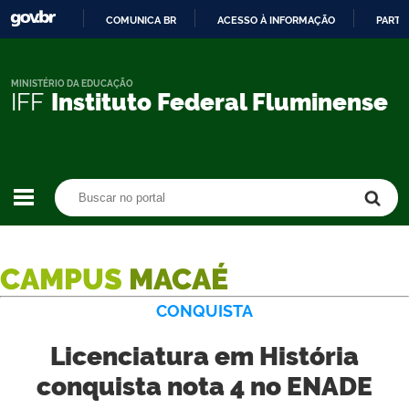
COMUNICA BR
ACESSO À INFORMAÇÃO
PARTI
IR
PARA
O
MINISTÉRIO DA EDUCAÇÃO
IFF
Instituto Federal Fluminense
CONTEÚDO
Buscar no portal
Buscar no portal
CAMPUS
MACAÉ
CONQUISTA
Licenciatura em História
conquista nota 4 no ENADE