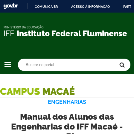
COMUNICA BR
ACESSO À INFORMAÇÃO
PARTI
IR
PARA
O
MINISTÉRIO DA EDUCAÇÃO
IFF
Instituto Federal Fluminense
CONTEÚDO
Buscar no portal
Buscar no portal
CAMPUS
MACAÉ
ENGENHARIAS
Manual dos Alunos das
Engenharias do IFF Macaé -