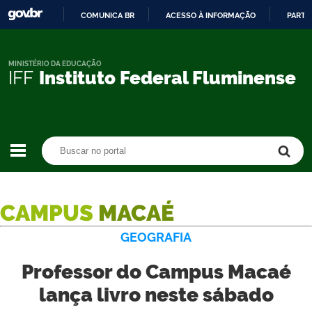
COMUNICA BR
ACESSO À INFORMAÇÃO
PARTI
IR
PARA
O
MINISTÉRIO DA EDUCAÇÃO
IFF
Instituto Federal Fluminense
CONTEÚDO
Buscar no portal
Buscar no portal
CAMPUS
MACAÉ
GEOGRAFIA
Professor do Campus Macaé
lança livro neste sábado