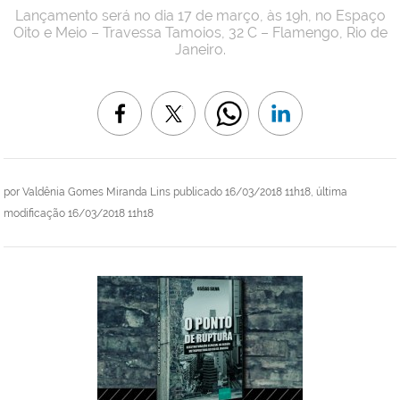
Lançamento será no dia 17 de março, às 19h, no Espaço
Oito e Meio – Travessa Tamoios, 32 C – Flamengo, Rio de
Janeiro.
por
Valdênia Gomes Miranda Lins
publicado
16/03/2018 11h18,
última
modificação
16/03/2018 11h18