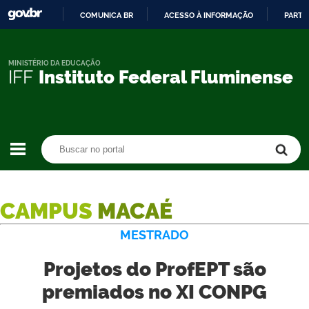
COMUNICA BR
ACESSO À INFORMAÇÃO
PARTI
IR
PARA
O
MINISTÉRIO DA EDUCAÇÃO
IFF
Instituto Federal Fluminense
CONTEÚDO
Buscar no portal
Buscar no portal
CAMPUS
MACAÉ
MESTRADO
Projetos do ProfEPT são
premiados no XI CONPG