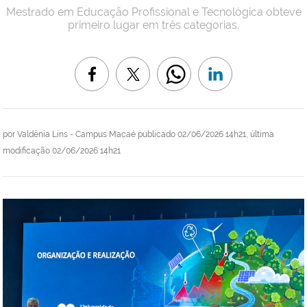
Mestrado em Educação Profissional e Tecnológica obteve
primeiro lugar em três categorias.
por
Valdênia Lins - Campus Macaé
publicado
02/06/2026 14h21,
última
modificação
02/06/2026 14h21