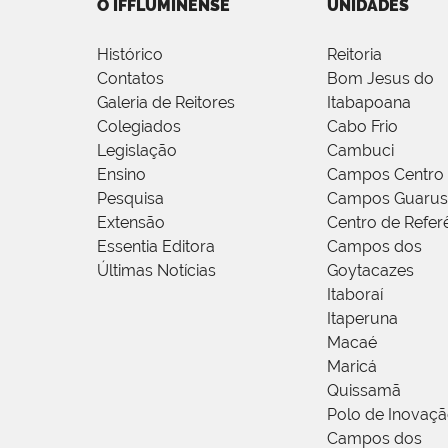
O IFFLUMINENSE
UNIDADES
Histórico
Reitoria
Contatos
Bom Jesus do
Galeria de Reitores
Itabapoana
Colegiados
Cabo Frio
Legislação
Cambuci
Ensino
Campos Centro
Pesquisa
Campos Guarus
Extensão
Centro de Refer
Essentia Editora
Campos dos
Últimas Notícias
Goytacazes
Itaboraí
Itaperuna
Macaé
Maricá
Quissamã
Polo de Inovaç
Campos dos