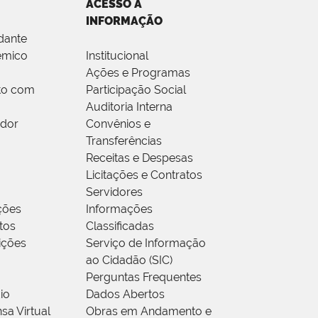
ACESSO À
INFORMAÇÃO
dante
êmico
Institucional
Ações e Programas
to com
Participação Social
Auditoria Interna
idor
Convênios e
Transferências
Receitas e Despesas
Licitações e Contratos
Servidores
ções
Informações
tos
Classificadas
rições
Serviço de Informação
ao Cidadão (SIC)
Perguntas Frequentes
io
Dados Abertos
sa Virtual
Obras em Andamento e