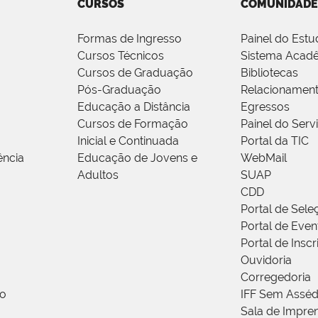
CURSOS
COMUNIDADE
Formas de Ingresso
Painel do Estu
Cursos Técnicos
Sistema Acad
Cursos de Graduação
Bibliotecas
Pós-Graduação
Relacionamen
Educação a Distância
Egressos
Cursos de Formação
Painel do Serv
Inicial e Continuada
Portal da TIC
ência
Educação de Jovens e
WebMail
Adultos
SUAP
CDD
Portal de Sele
Portal de Even
Portal de Insc
Ouvidoria
Corregedoria
ão
IFF Sem Asséd
Sala de Impren