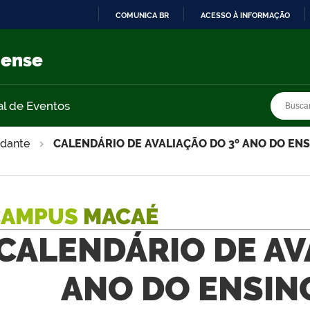
COMUNICA BR
ACESSO À INFORMAÇÃO
IR
PARA
nense
O
CONTEÚDO
Busca
Busca
al de Eventos
udante
CALENDÁRIO DE AVALIAÇÃO DO 3º ANO DO ENS
CAMPUS
MACAÉ
CALENDÁRIO DE AV
ANO DO ENSIN