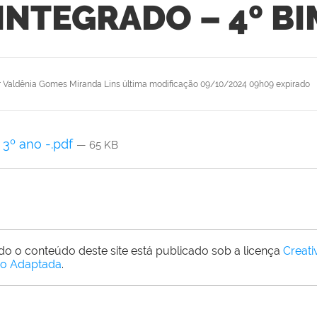
INTEGRADO – 4º BI
r
Valdênia Gomes Miranda Lins
última modificação
09/10/2024 09h09
expirado
3º ano -.pdf
— 65 KB
do o conteúdo deste site está publicado sob a licença
Creat
o Adaptada
.