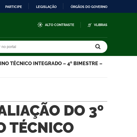
PARTICIPE
LEGISLAÇÃO
ÓRGÃOS DO GOVERNO
ALTO CONTRASTE
VLIBRAS
r no portal
r no portal
INO TÉCNICO INTEGRADO – 4º BIMESTRE –
ALIAÇÃO DO 3º
O TÉCNICO