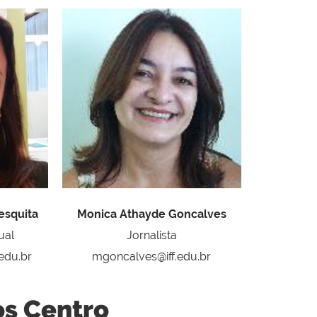
esquita
Monica Athayde Goncalves
ual
Jornalista
edu.br
mgoncalves@iff.edu.br
s Centro