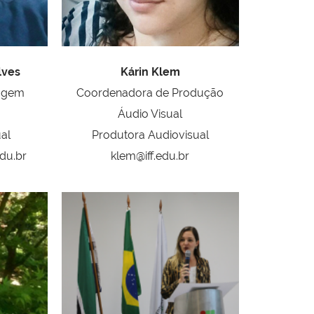
lves
Kárin Klem
agem
Coordenadora de Produção
Áudio Visual
al
Produtora Audiovisual
edu.br
klem@iff.edu.br