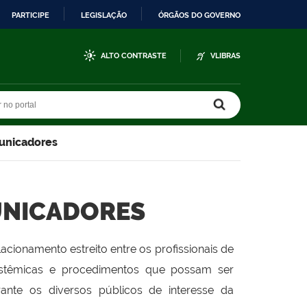
PARTICIPE
LEGISLAÇÃO
ÓRGÃOS DO GOVERNO
ALTO CONTRASTE
VLIBRAS
r no portal
r no portal
unicadores
NICADORES
cionamento estreito entre os profissionais de
istêmicas e procedimentos que possam ser
rante os diversos públicos de interesse da