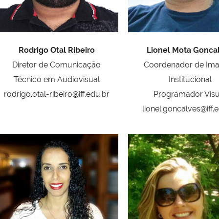
Rodrigo Otal Ribeiro
Lionel Mota Gonca
Diretor de Comunicação
Coordenador de Im
Técnico em Audiovisual
Institucional
rodrigo.otal-ribeiro@iff.edu.br
P
rogramador Visu
lionel.goncalves@iff.