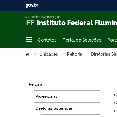
MINISTÉRIO DA EDUCAÇÃO
IFF
Instituto Federal Flumi
Contatos
Portal de Seleções
Port
Unidades
Reitoria
Diretorias Si
Navegação
Reitoria
O
Pró-reitorias
C
Diretorias Sistêmicas
c