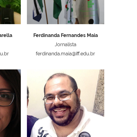
arella
Ferdinanda Fernandes Maia
Jornalista
du.br
ferdinanda.maia@iff.edu.br