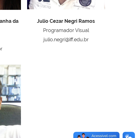
sanha da
Julio Cezar Negri Ramos
Programador Visual
julio.negri@iff.edu.br
br