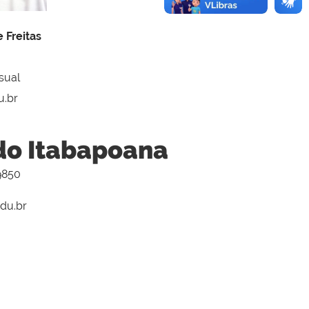
 Freitas
sual
u.br
do Itabapoana
-9850
edu.br