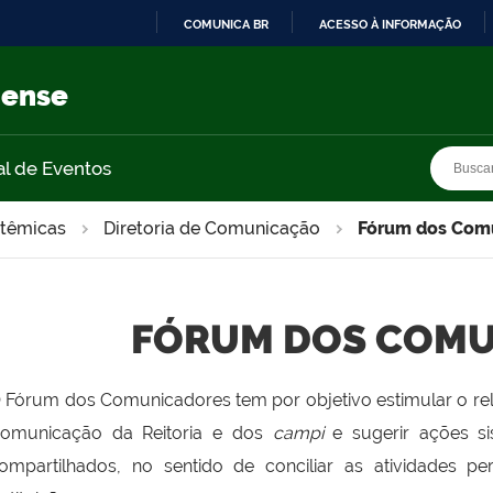
COMUNICA BR
ACESSO À INFORMAÇÃO
IR
PARA
nense
O
CONTEÚDO
Busca
Busca
al de Eventos
stêmicas
Diretoria de Comunicação
Fórum dos Com
FÓRUM DOS COMU
 Fórum dos Comunicadores tem por objetivo estimular o rela
omunicação da Reitoria e dos
campi
e sugerir ações s
ompartilhados, no sentido de conciliar as atividades pe