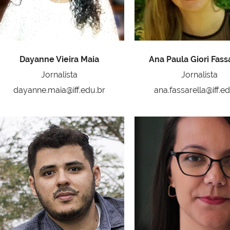
Dayanne Vieira Maia
Ana Paula Giori Fass
Jornalista
Jornalista
dayanne.maia@iff.edu.br
ana.fassarella@iff.e