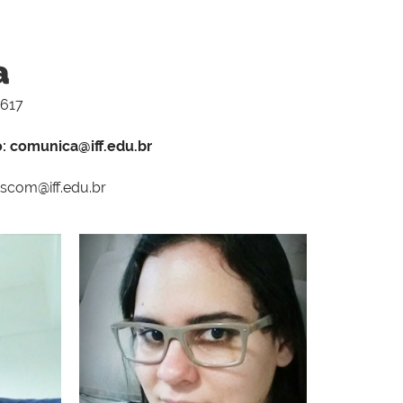
a
5617
o: comunica@iff.edu.br
ascom@iff.edu.br