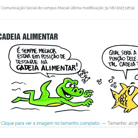
r
Comunicação Social do campus Macaé
última modificação
31/08/2023 12h34
Clique para ver a imagem no tamanho completo…
—
Tamanho
: 403