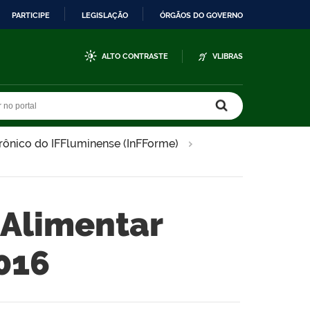
PARTICIPE
LEGISLAÇÃO
ÓRGÃOS DO GOVERNO
ALTO CONTRASTE
VLIBRAS
r no portal
r no portal
trônico do IFFluminense (InFForme)
 Alimentar
016