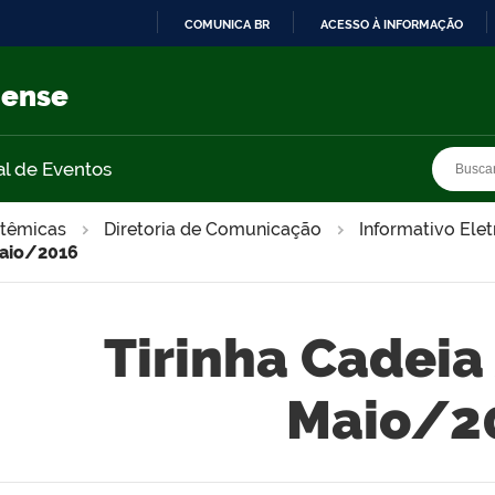
COMUNICA BR
ACESSO À INFORMAÇÃO
IR
PARA
nense
O
CONTEÚDO
Busca
Busca
al de Eventos
stêmicas
Diretoria de Comunicação
Informativo Ele
Maio/2016
Tirinha Cadeia
Maio/2