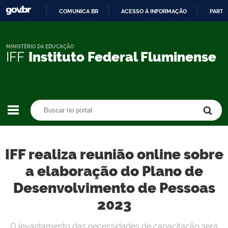
COMUNICA BR
ACESSO À INFORMAÇÃO
PARTI
IR
PARA
O
MINISTÉRIO DA EDUCAÇÃO
IFF
Instituto Federal Fluminense
CONTEÚDO
Buscar no portal
Buscar no portal
IFF realiza reunião online sobre
a elaboração do Plano de
Desenvolvimento de Pessoas
2023
O levantamento das necessidades de capacitação será