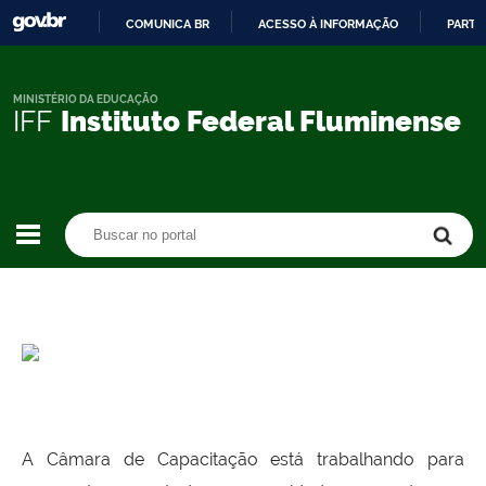
COMUNICA BR
ACESSO À INFORMAÇÃO
PARTI
IR
PARA
O
MINISTÉRIO DA EDUCAÇÃO
IFF
Instituto Federal Fluminense
CONTEÚDO
Buscar no portal
Buscar no portal
A Câmara de Capacitação está trabalhando para