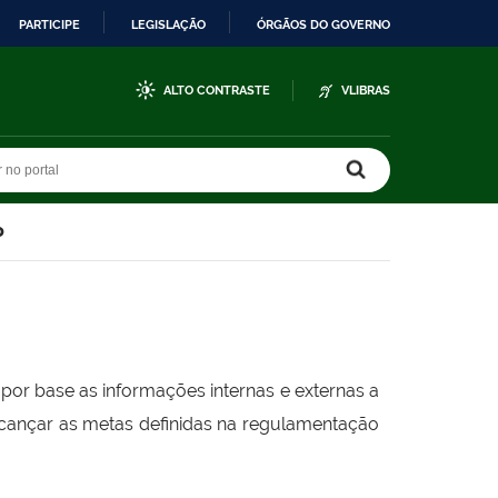
PARTICIPE
LEGISLAÇÃO
ÓRGÃOS DO GOVERNO
ALTO CONTRASTE
VLIBRAS
r no portal
r no portal
o
or base as informações internas e externas a
alcançar as metas definidas na regulamentação