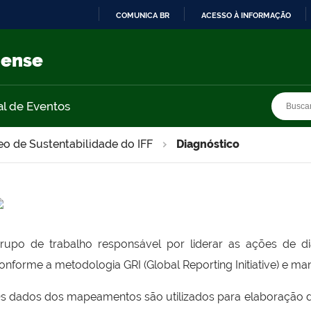
COMUNICA BR
ACESSO À INFORMAÇÃO
IR
PARA
nense
O
CONTEÚDO
Busca
Busca
al de Eventos
eo de Sustentabilidade do IFF
Diagnóstico
rupo de trabalho responsável por liderar as ações de dia
onforme a metodologia GRI (Global Reporting Initiative) e man
s dados dos mapeamentos são utilizados para elaboração 