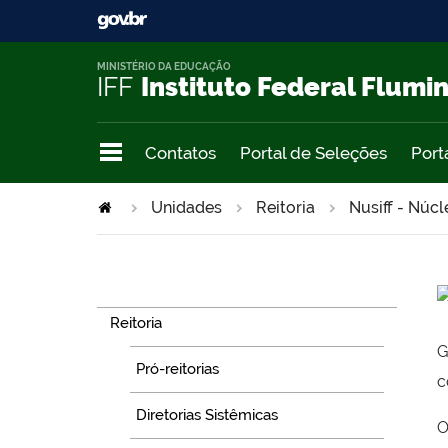
MINISTÉRIO DA EDUCAÇÃO
IFF
Instituto Federal Flumi
Contatos
Portal de Seleções
Port
Unidades
Reitoria
Nusiff - Núcl
Navegação
Reitoria
G
Pró-reitorias
c
Diretorias Sistêmicas
O