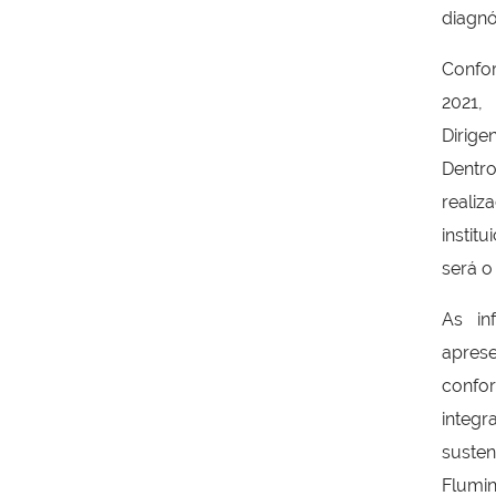
diagnó
Confo
2021,
Dirige
Dentro
realiz
instit
será o 
As in
aprese
confo
inte
suste
Flumi