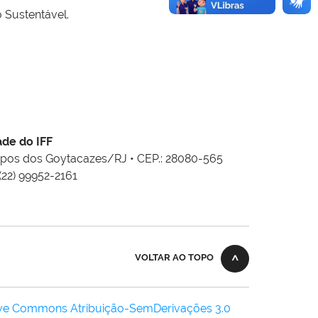
 Sustentável.
ade do IFF
mpos dos Goytacazes/RJ • CEP.: 28080-565
 (22) 99952-2161
VOLTAR AO TOPO
ive Commons Atribuição-SemDerivações 3.0