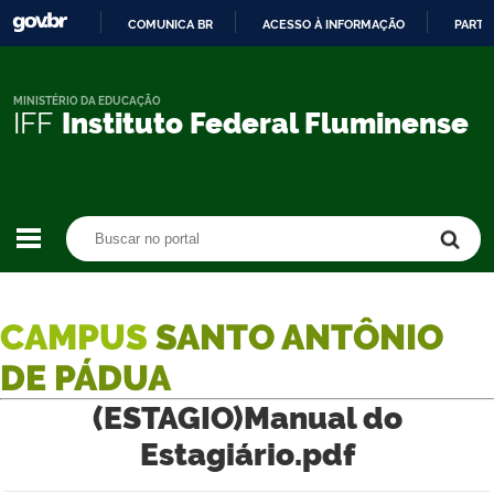
COMUNICA BR
ACESSO À INFORMAÇÃO
PARTI
IR
PARA
O
MINISTÉRIO DA EDUCAÇÃO
IFF
Instituto Federal Fluminense
CONTEÚDO
Buscar no portal
Buscar no portal
CAMPUS
SANTO ANTÔNIO
DE PÁDUA
(ESTAGIO)Manual do
Estagiário.pdf