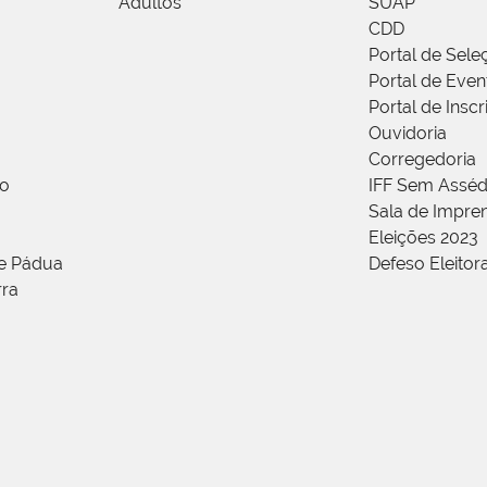
Adultos
SUAP
CDD
Portal de Sele
Portal de Even
Portal de Insc
Ouvidoria
Corregedoria
ão
IFF Sem Asséd
Sala de Impren
Eleições 2023
de Pádua
Defeso Eleitor
rra