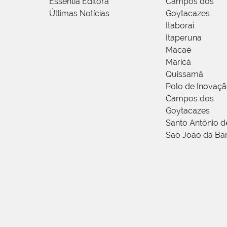
Essentia Editora
Campos dos
Últimas Notícias
Goytacazes
Itaboraí
Itaperuna
Macaé
Maricá
Quissamã
Polo de Inovaç
Campos dos
Goytacazes
Santo Antônio 
São João da Ba