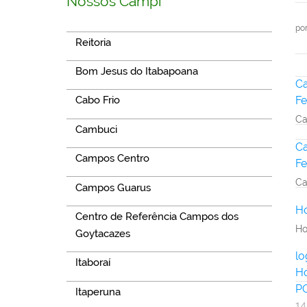
Nossos Campi
po
Reitoria
Bom Jesus do Itabapoana
Ca
Fe
Cabo Frio
Ca
Cambuci
Ca
Campos Centro
Fe
Ca
Campos Guarus
Ho
Centro de Referência Campos dos
Ho
Goytacazes
l
Itaboraí
Ho
P
Itaperuna
14