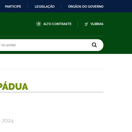
PARTICIPE
LEGISLAÇÃO
ÓRGÃOS DO GOVERNO
ALTO CONTRASTE
VLIBRAS
r no portal
r no portal
PÁDUA
e 2024