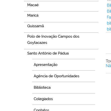
Macaé
Bi
Bi
Maricá
F
bi
Quissamã
bi
Polo de Inovação Campos dos
Goytacazes
Santo Antônio de Pádua
To
Apresentação
Nã
Agência de Oportunidades
Biblioteca
Colegiados
Contatos