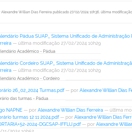
r
Alexandre Willian Dias Ferreira
publicado
27/02/2024 10h36,
última modificaçã
lendário Pádua SUAP_ Sistema Unificado de Administração 
rreira
— última modificação 27/02/2024 10h29
lendário Acadêmico - Pádua
lendário Cordeiro SUAP_ Sistema Unificado de Administraçã
rreira
— última modificação 27/02/2024 10h29
lendário Acadêmico - Cordeiro
rário 26_02_2024 Turmas.pdf
—
por
Alexandre Willian Dias F
rário das turmas - Pádua
ogo NAPNE
—
por
Alexandre Willian Dias Ferreira
— última mo
rário turmas 12 11 2024.pdf
—
por
Alexandre Willian Dias Ferr
ORTARIA+52-2024-DGCSAP-IFFLU.pdf
—
por
Alexandre Willian
/11/2024 10h52