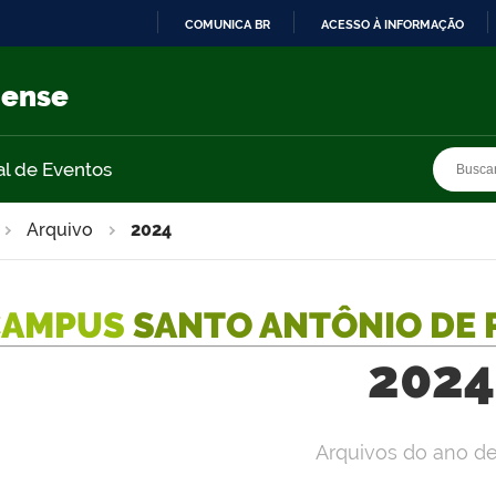
COMUNICA BR
ACESSO À INFORMAÇÃO
IR
PARA
nense
O
CONTEÚDO
Busca
Busca
al de Eventos
Arquivo
2024
CAMPUS
SANTO ANTÔNIO DE 
2024
Arquivos do ano d