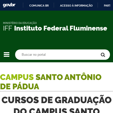
COMUNICA BR
ACESSO À INFORMAÇÃO
PARTI
IR
PARA
O
MINISTÉRIO DA EDUCAÇÃO
IFF
Instituto Federal Fluminense
CONTEÚDO
Buscar no portal
Buscar no portal
CAMPUS
SANTO ANTÔNIO
DE PÁDUA
CURSOS DE GRADUAÇÃO
DO CAMPUS SANTO