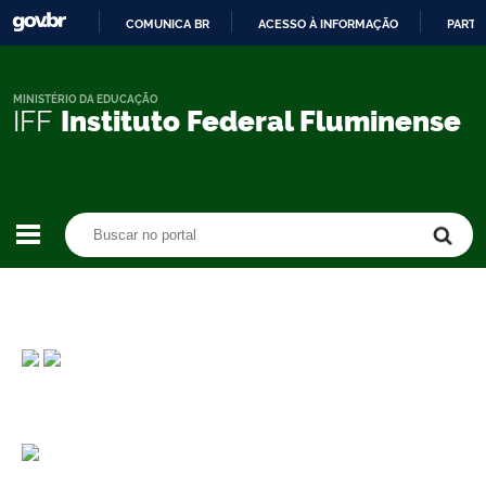
COMUNICA BR
ACESSO À INFORMAÇÃO
PARTI
IR
PARA
O
MINISTÉRIO DA EDUCAÇÃO
IFF
Instituto Federal Fluminense
CONTEÚDO
Buscar no portal
Buscar no portal