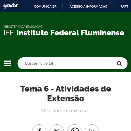
COMUNICA BR
ACESSO À INFORMAÇÃO
PARTI
IR
PARA
O
MINISTÉRIO DA EDUCAÇÃO
IFF
Instituto Federal Fluminense
CONTEÚDO
Buscar no portal
Buscar no portal
Tema 6 - Atividades de
Extensão
Atividades de extensão