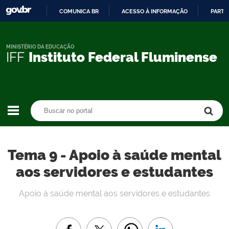
COMUNICA BR
ACESSO À INFORMAÇÃO
PARTI
IR
PARA
O
MINISTÉRIO DA EDUCAÇÃO
IFF
Instituto Federal Fluminense
CONTEÚDO
Buscar no portal
Buscar no portal
Tema 9 - Apoio à saúde mental
aos servidores e estudantes
Apoio à saúde mental aos servidores e estudantes