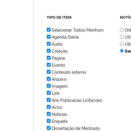
TIPO DE ITEM
NOTÍ
Selecionar Todos/Nenhum
On
Agenda Diária
Úl
Áudio
Úl
Coleção
Se
Página
Evento
Conteúdo externo
Arquivo
Imagem
Link
Ano Publicacao Licitacoes
Aviso
Notícias
Enquete
Dissertação de Mestrado