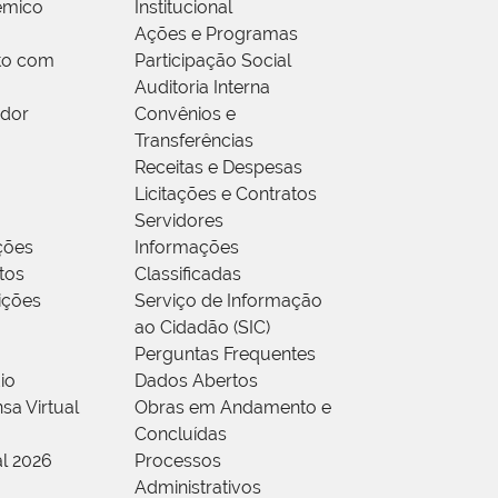
êmico
Institucional
Ações e Programas
to com
Participação Social
Auditoria Interna
idor
Convênios e
Transferências
Receitas e Despesas
Licitações e Contratos
Servidores
ções
Informações
tos
Classificadas
rições
Serviço de Informação
ao Cidadão (SIC)
Perguntas Frequentes
io
Dados Abertos
sa Virtual
Obras em Andamento e
Concluídas
al 2026
Processos
Administrativos