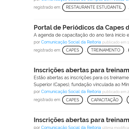
registrado em:
RESTAURANTE ESTUDANTIL
Portal de Periódicos da Capes 
A agenda de capacitação do ano terá início e
por
Comunicação Social da Reitoria
publicado
em 1
registrado em:
CAPES
,
TREINAMENTO
,
Inscrições abertas para treina
Estão abertas as inscrições para os treinam
Superior (Capes), fundação vinculada ao Min
por
Comunicação Social da Reitoria
publicado
em 2
registrado em:
CAPES
,
CAPACITAÇÃO
,
Inscrições abertas para treina
por
Comunicação Social da Reitoria
última modific