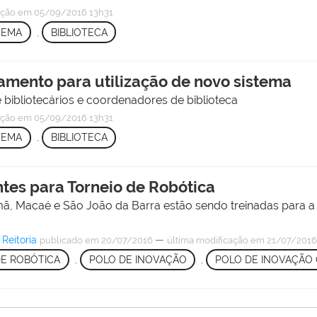
ação
em 05/09/2016 13h31
TEMA
,
BIBLIOTECA
namento para utilização de novo sistema
bibliotecários e coordenadores de biblioteca
ação
em 05/09/2016 13h31
TEMA
,
BIBLIOTECA
ntes para Torneio de Robótica
, Macaé e São João da Barra estão sendo treinadas para a 
Reitoria
—
publicado
em 20/07/2016
última modificação
em 21/07/2016
DE ROBÓTICA
,
POLO DE INOVAÇÃO
,
POLO DE INOVAÇÃO