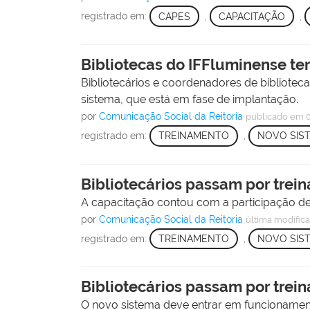
registrado em:
CAPES
,
CAPACITAÇÃO
,
Bibliotecas do IFFluminense t
Bibliotecários e coordenadores de bibliotec
sistema, que está em fase de implantação.
por
Comunicação Social da Reitoria
publicado
em 
registrado em:
TREINAMENTO
,
NOVO SIS
Bibliotecários passam por trei
A capacitação contou com a participação de 
por
Comunicação Social da Reitoria
última modific
registrado em:
TREINAMENTO
,
NOVO SIS
Bibliotecários passam por trei
O novo sistema deve entrar em funcionamen