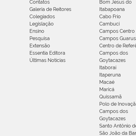
Contatos
Bom Jesus do
Galeria de Reitores
Itabapoana
Colegiados
Cabo Frio
Legislação
Cambuci
Ensino
Campos Centro
Pesquisa
Campos Guarus
Extensão
Centro de Refer
Essentia Editora
Campos dos
Últimas Notícias
Goytacazes
Itaboraí
Itaperuna
Macaé
Maricá
Quissamã
Polo de Inovaç
Campos dos
Goytacazes
Santo Antônio 
São João da Ba