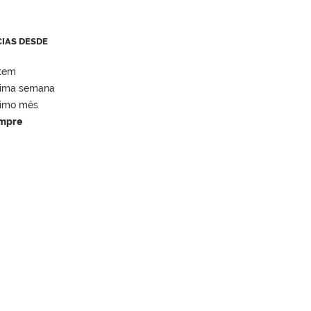
CIAS DESDE
tem
tima semana
timo mês
mpre