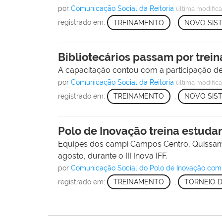
por
Comunicação Social da Reitoria
última modific
registrado em:
TREINAMENTO
,
NOVO SIS
Bibliotecários passam por trei
A capacitação contou com a participação de 
por
Comunicação Social da Reitoria
última modific
registrado em:
TREINAMENTO
,
NOVO SIS
Polo de Inovação treina estuda
Equipes dos campi Campos Centro, Quissamã
agosto, durante o III Inova IFF.
por
Comunicação Social do Polo de Inovação com 
registrado em:
TREINAMENTO
,
TORNEIO 