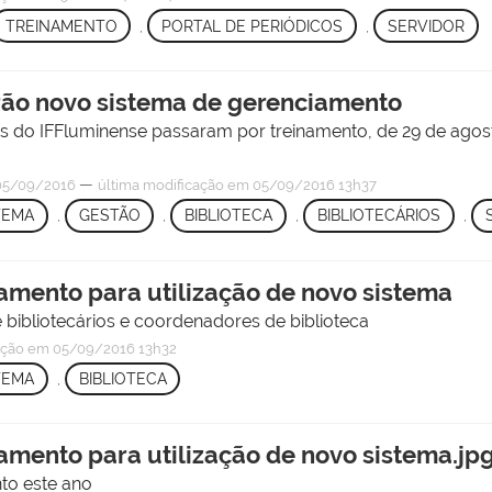
TREINAMENTO
,
PORTAL DE PERIÓDICOS
,
SERVIDOR
erão novo sistema de gerenciamento
as do IFFluminense passaram por treinamento, de 29 de agos
—
05/09/2016
última modificação
em 05/09/2016 13h37
TEMA
,
GESTÃO
,
BIBLIOTECA
,
BIBLIOTECÁRIOS
,
namento para utilização de novo sistema
bibliotecários e coordenadores de biblioteca
ação
em 05/09/2016 13h32
TEMA
,
BIBLIOTECA
namento para utilização de novo sistema.jp
to este ano