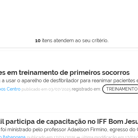
10
itens atendem ao seu critério.
es em treinamento de primeiros socorros
ou a usar o aparelho de desfibrilador para reanimar paciente
os Centro
registrado em:
TREINAMENTO
publicado
em 03/07/2025
il participa de capacitação no IFF Bom Jes
foi ministrado pelo professor Adaelson Firmino, egresso do 
o Itabapoana
—
publicado
em 17/03/2025
última modificação
em 17/03/