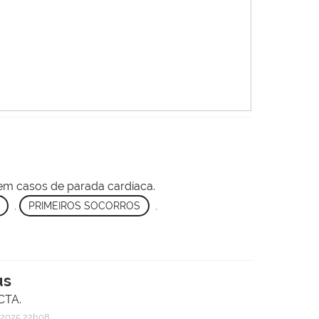
s em casos de parada cardíaca.
,
PRIMEIROS SOCORROS
,
us
CTA.
2025 22h08