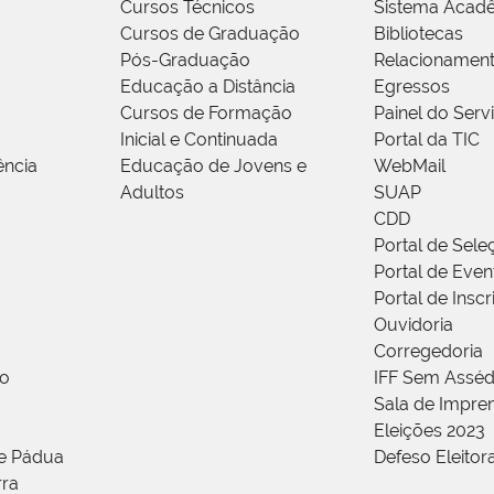
Cursos Técnicos
Sistema Acad
Cursos de Graduação
Bibliotecas
Pós-Graduação
Relacionamen
Educação a Distância
Egressos
Cursos de Formação
Painel do Serv
Inicial e Continuada
Portal da TIC
ência
Educação de Jovens e
WebMail
Adultos
SUAP
CDD
Portal de Sele
Portal de Even
Portal de Insc
Ouvidoria
Corregedoria
ão
IFF Sem Asséd
Sala de Impren
Eleições 2023
de Pádua
Defeso Eleitor
rra