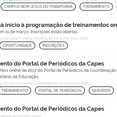
,
CAMPUS BOM JESUS DO ITABAPOANA
,
TREINAMENTO
,
dá início à programação de treinamentos on
m 11 de março. Inscrições estão abertas.
—
2/03/2019
última modificação
em 31/08/2023 12h52
OPORTUNIDADE
,
INSCRIÇÕES
mento do Portal de Periódicos da Capes
entos online de 2017 do Portal de Periódicos da Coordenaçã
istério da Educação.
—
5/01/2017
última modificação
em 26/01/2017 13h27
TREINAMENTO
,
PORTAL DE PERIÓDICOS
,
SERVIDOR
mento do Portal de Periódicos da Capes
ação
em 25/01/2017 11h04