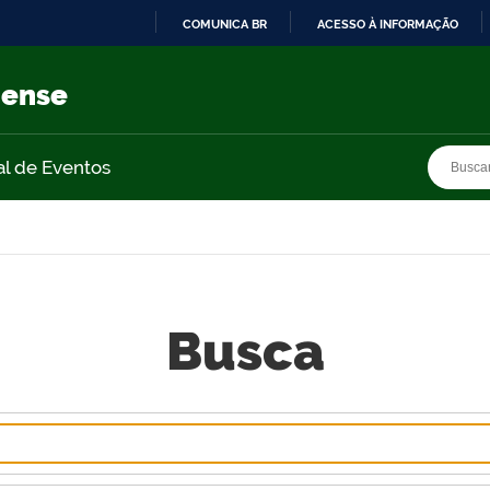
COMUNICA BR
ACESSO À INFORMAÇÃO
IR
PARA
nense
O
CONTEÚDO
Busca
Busca
al de Eventos
Busca