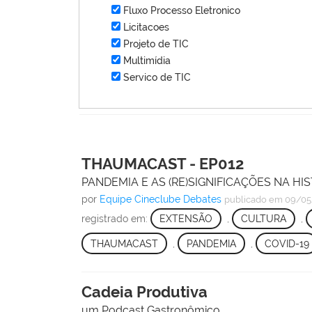
Fluxo Processo Eletronico
Licitacoes
Projeto de TIC
Multimídia
Servico de TIC
THAUMACAST - EP012
PANDEMIA E AS (RE)SIGNIFICAÇÕES NA HIS
por
Equipe Cineclube Debates
publicado
em 09/05
registrado em:
EXTENSÃO
,
CULTURA
,
THAUMACAST
,
PANDEMIA
,
COVID-19
Cadeia Produtiva
um Podcast Gastronômico