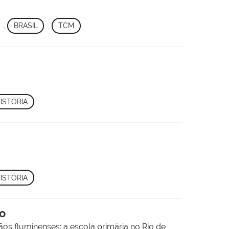
,
BRASIL
,
TCM
ISTÓRIA
ISTÓRIA
ão
os fluminenses: a escola primária no Rio de