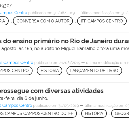
1930)”.
 Campos Centro
—
publicado
em 30/08/2019
última modificação
em 30/0
RIA
,
CONVERSA COM O AUTOR
,
IFF CAMPOS CENTRO
s do ensino primário no Rio de Janeiro dur
 agosto, às 18h, no auditório Miguel Ramalho e terá uma me
pus Campos Centro
—
publicado
em 21/08/2019
última modificação
em 1
AMPOS CENTRO
,
HISTÓRIA
,
LANÇAMENTO DE LIVRO
rossegue com diversas atividades
a-feira, dia 6 de junho.
us Campos Centro
—
publicado
em 31/05/2019
última modificação
em 05
NAS CAMPUS CAMPOS-CENTRO DO IFF
,
HISTÓRIA
,
GEOGR