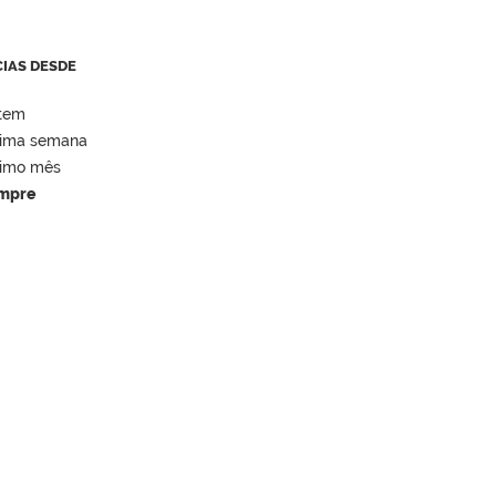
CIAS DESDE
tem
tima semana
timo mês
mpre