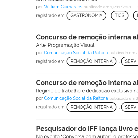
por
William Guimarães
—
publicado
em 17/11/2021
registrado em:
GASTRONOMIA
,
TICS
,
Concurso de remoção interna ab
Arte: Programação Visual
por
Comunicação Social da Reitoria
publicado
em 2
registrado em:
REMOÇÃO INTERNA
,
SERV
Concurso de remoção interna ab
Regime de trabalho é dedicação exclusiva
por
Comunicação Social da Reitoria
publicado
em 2
registrado em:
REMOÇÃO INTERNA
,
SERV
Pesquisador do IFF lança livro
No evento “Conversa com autor”, o professor