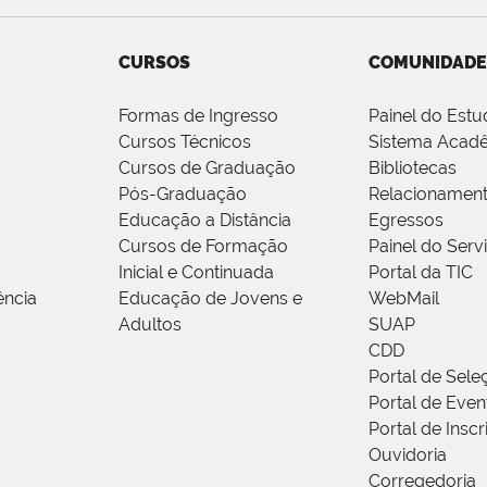
CURSOS
COMUNIDADE
Formas de Ingresso
Painel do Estu
Cursos Técnicos
Sistema Acad
Cursos de Graduação
Bibliotecas
Pós-Graduação
Relacionamen
Educação a Distância
Egressos
Cursos de Formação
Painel do Serv
Inicial e Continuada
Portal da TIC
ência
Educação de Jovens e
WebMail
Adultos
SUAP
CDD
Portal de Sele
Portal de Even
Portal de Insc
Ouvidoria
Corregedoria