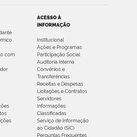
ACESSO À
INFORMAÇÃO
dante
êmico
Institucional
Ações e Programas
to com
Participação Social
Auditoria Interna
idor
Convênios e
Transferências
Receitas e Despesas
Licitações e Contratos
Servidores
ções
Informações
tos
Classificadas
rições
Serviço de Informação
ao Cidadão (SIC)
Perguntas Frequentes