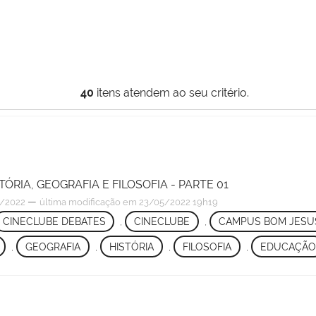
40
itens atendem ao seu critério.
TÓRIA, GEOGRAFIA E FILOSOFIA - PARTE 01
—
/2022
última modificação
em 23/05/2022 19h19
CINECLUBE DEBATES
,
CINECLUBE
,
CAMPUS BOM JESU
,
GEOGRAFIA
,
HISTÓRIA
,
FILOSOFIA
,
EDUCAÇÃO