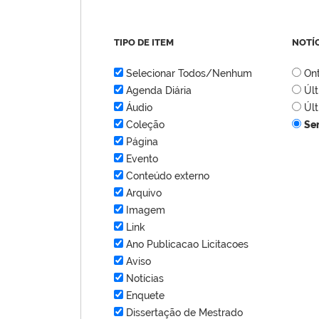
TIPO DE ITEM
NOTÍ
Selecionar Todos/Nenhum
On
Agenda Diária
Úl
Áudio
Úl
Coleção
Se
Página
Evento
Conteúdo externo
Arquivo
Imagem
Link
Ano Publicacao Licitacoes
Aviso
Notícias
Enquete
Dissertação de Mestrado