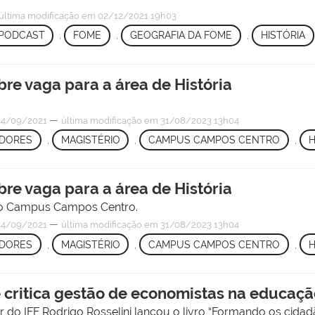
última modificação
em 02/12/2021 19h03
PODCAST
,
FOME
,
GEOGRAFIA DA FOME
,
HISTÓRIA
re vaga para a área de História
—
4/09/2021
última modificação
em 31/08/2023 13h04
IDORES
,
MAGISTÉRIO
,
CAMPUS CAMPOS CENTRO
,
H
re vaga para a área de História
 no Campus Campos Centro.
—
4/09/2021
última modificação
em 31/08/2023 13h04
IDORES
,
MAGISTÉRIO
,
CAMPUS CAMPOS CENTRO
,
H
 e critica gestão de economistas na educaç
 do IFF Rodrigo Rosselini lançou o livro “Formando os cidadã