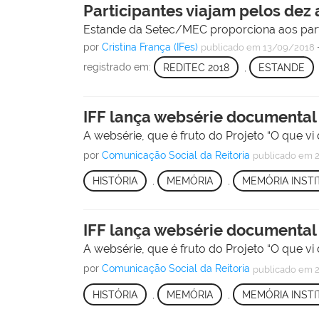
Participantes viajam pelos dez 
Estande da Setec/MEC proporciona aos parti
por
Cristina França (IFes)
publicado
em 13/09/2018
registrado em:
REDITEC 2018
,
ESTANDE
IFF lança websérie documental
A websérie, que é fruto do Projeto “O que vi
por
Comunicação Social da Reitoria
publicado
em 2
HISTÓRIA
,
MEMÓRIA
,
MEMÓRIA INST
IFF lança websérie documental
A websérie, que é fruto do Projeto “O que vi
por
Comunicação Social da Reitoria
publicado
em 2
HISTÓRIA
,
MEMÓRIA
,
MEMÓRIA INST