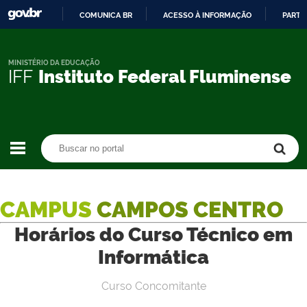
COMUNICA BR
ACESSO À INFORMAÇÃO
PARTI
IR
PARA
O
MINISTÉRIO DA EDUCAÇÃO
IFF
Instituto Federal Fluminense
CONTEÚDO
Buscar no portal
Buscar no portal
CAMPUS
CAMPOS CENTRO
Horários do Curso Técnico em
Informática
Curso Concomitante