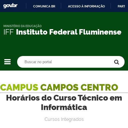
COMUNICA BR
ACESSO À INFORMAÇÃO
PARTI
IR
PARA
O
MINISTÉRIO DA EDUCAÇÃO
IFF
Instituto Federal Fluminense
CONTEÚDO
Buscar no portal
Buscar no portal
CAMPUS
CAMPOS CENTRO
Horários do Curso Técnico em
Informática
Cursos Integrados