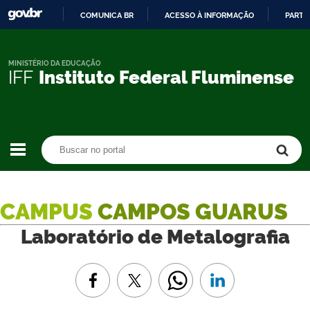
COMUNICA BR
ACESSO À INFORMAÇÃO
PARTI
IR
PARA
O
MINISTÉRIO DA EDUCAÇÃO
IFF
Instituto Federal Fluminense
CONTEÚDO
Buscar no portal
Buscar no portal
CAMPUS
CAMPOS GUARUS
Laboratório de Metalografia