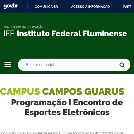
COMUNICA BR
ACESSO À INFORMAÇÃO
PARTI
IR
PARA
O
MINISTÉRIO DA EDUCAÇÃO
IFF
Instituto Federal Fluminense
CONTEÚDO
Buscar no portal
Buscar no portal
CAMPUS
CAMPOS GUARUS
Programação I Encontro de
Esportes Eletrônicos
por
Comunicação Social da Reitoria
última modificação
18/10/2017 10h05