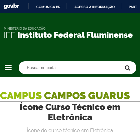
COMUNICA BR
ACESSO À INFORMAÇÃO
PARTI
IR
PARA
O
MINISTÉRIO DA EDUCAÇÃO
IFF
Instituto Federal Fluminense
CONTEÚDO
Buscar no portal
Buscar no portal
CAMPUS
CAMPOS GUARUS
Ícone Curso Técnico em
Eletrônica
Ícone do curso técnico em Eletrônica