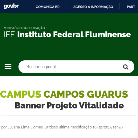
COMUNICA BR
ACESSO À INFORMAÇÃO
PARTI
IR
PARA
O
MINISTÉRIO DA EDUCAÇÃO
IFF
Instituto Federal Fluminense
CONTEÚDO
Buscar no portal
Buscar no portal
CAMPUS
CAMPOS GUARUS
Banner Projeto Vitalidade
por
Juliana Lima Gomes Cardoso
última modificação
10/12/2015 14h20