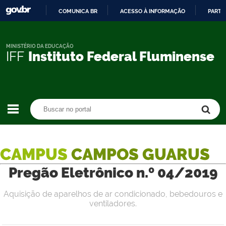
COMUNICA BR
ACESSO À INFORMAÇÃO
PARTI
IR
PARA
O
MINISTÉRIO DA EDUCAÇÃO
IFF
Instituto Federal Fluminense
CONTEÚDO
Buscar no portal
Buscar no portal
CAMPUS
CAMPOS GUARUS
Pregão Eletrônico n.º 04/2019
Aquisição de aparelhos de ar condicionado, bebedouros e
ventiladores.