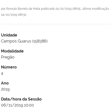
por
Romulo Barreto da Mata
publicado
24/10/2019 08h25,
última modificação
24/10/2019 08h30
Unidade
Campos Guarus (158386)
Modalidade
Pregão
Número
4
Ano
2019
Data/hora da Sessão
06/11/2019 10:00