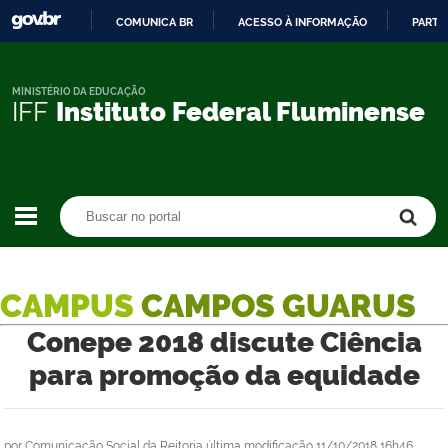
COMUNICA BR
ACESSO À INFORMAÇÃO
PARTI
IR
PARA
O
MINISTÉRIO DA EDUCAÇÃO
IFF
Instituto Federal Fluminense
CONTEÚDO
Buscar no portal
Buscar no portal
CAMPUS
CAMPOS GUARUS
Conepe 2018 discute Ciência
para promoção da equidade
por
Comunicação Social da Reitoria
última modificação
11/10/2018 16h46