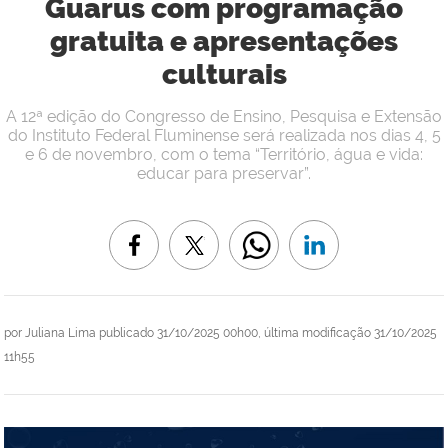
Guarus com programação
gratuita e apresentações
culturais
A 12ª edição do Congresso de Ensino, Pesquisa e Extensão
do Instituto Federal Fluminense será realizada nos dias 4, 5
e 6 de novembro, com o tema “Território, água e vida:
educar para preservar”.
por
Juliana Lima
publicado
31/10/2025 00h00,
última modificação
31/10/2025
11h55